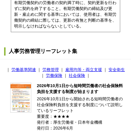
有期労働契約の労働者の契約満了時に、契約更新を行わ
ずに契約を終了すること。有期労働契約の締結及び更
新・雇止めに関する基準においては、使用者は、有期労
働契約の締結に際しては、更新の有無と判断の基準を、
明示しなければならないとしている。
人事労務管理リーフレット集
｜
労働基準関連
｜
労務管理
｜
雇用均等・両立支援
｜
安全衛生
｜
労働保険
｜
社会保険
｜
2026年10月1日から短時間労働者の社会保険料
負担を支援する制度が始まります
2026年10月1日から開始される短時間労働者の
社会保険料負担を支援する制度について説明し
ているリーフレット
重要度：★★★★
発行者：厚生労働省・日本年金機構
発行日：2026年6月