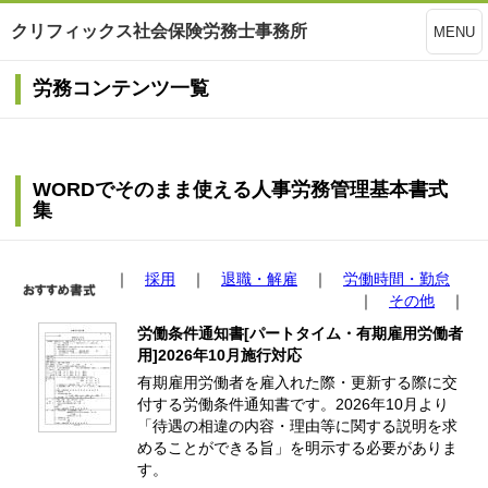
クリフィックス社会保険労務士事務所
MENU
労務コンテンツ一覧
WORDでそのまま使える人事労務管理基本書式
集
｜
採用
｜
退職・解雇
｜
労働時間・勤怠
｜
その他
｜
労働条件通知書[パートタイム・有期雇用労働者
用]2026年10月施行対応
有期雇用労働者を雇入れた際・更新する際に交
付する労働条件通知書です。2026年10月より
「待遇の相違の内容・理由等に関する説明を求
めることができる旨」を明示する必要がありま
す。